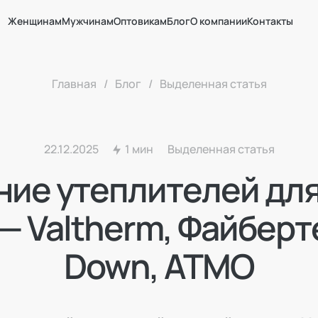
Женщинам
Мужчинам
Оптовикам
Блог
О компании
Контакты
Главная
/
Блог
/
Выделенная статья
22.12.2025
1 мин
Выделенная статья
ние утеплителей для
— Valtherm, Файберт
Down, ATMO