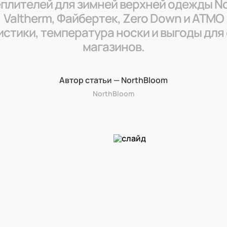
плителей для зимней верхней одежды N
Valtherm, Файбертек, Zero Down и ATMO
стики, температура носки и выгоды для
магазинов.
Автор статьи — NorthBloom
NorthBloom