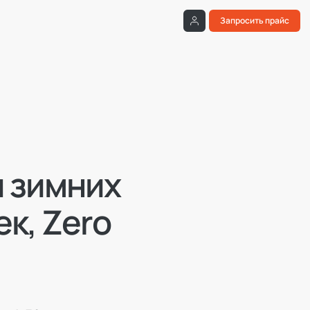
Запросить прайс
 зимних
ек, Zero