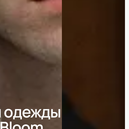
й одежды
hBloom