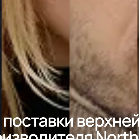
 поставки верхне
оизводителя Nort