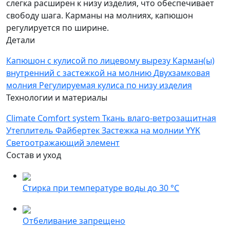
слегка расширен к низу изделия, что обеспечивает
свободу шага. Карманы на молниях, капюшон
регулируется по ширине.
Детали
Капюшон с кулисой по лицевому вырезу
Карман(ы)
внутренний с застежкой на молнию
Двухзамковая
молния
Регулируемая кулиса по низу изделия
Технологии и материалы
Climate Comfort system
Ткань влаго-ветрозащитная
Утеплитель Файбертек
Застежка на молнии YYK
Светоотражающий элемент
Состав и уход
Стирка при температуре воды до 30 °C
Отбеливание запрещено