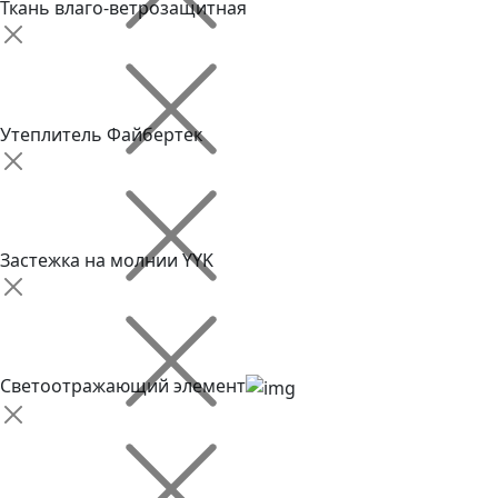
Ткань влаго-ветрозащитная
Утеплитель Файбертек
Застежка на молнии YYK
Светоотражающий элемент