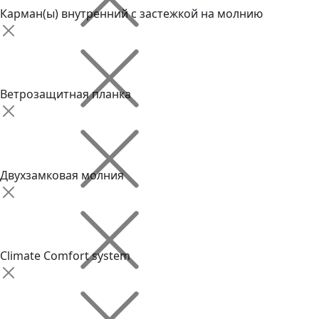
Карман(ы) внутренний с застежкой на молнию
Ветрозащитная планка
Двухзамковая молния
Climate Comfort system