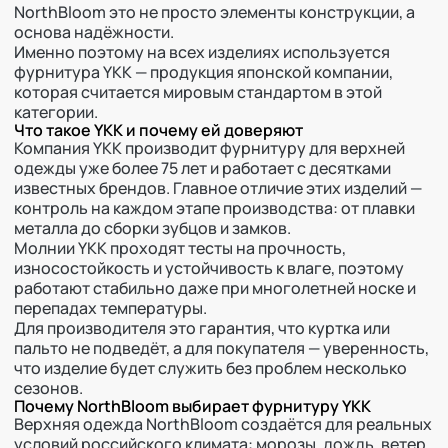
NorthBloom это не просто элементы конструкции, а
основа надёжности.
Именно поэтому на всех изделиях используется
фурнитура YKK — продукция японской компании,
которая считается мировым стандартом в этой
категории.
Что такое YKK и почему ей доверяют
Компания YKK производит фурнитуру для верхней
одежды уже более 75 лет и работает с десятками
известных брендов. Главное отличие этих изделий —
контроль на каждом этапе производства: от плавки
металла до сборки зубцов и замков.
Молнии YKK проходят тесты на прочность,
износостойкость и устойчивость к влаге, поэтому
работают стабильно даже при многолетней носке и
перепадах температуры.
Для производителя это гарантия, что куртка или
пальто не подведёт, а для покупателя — уверенность,
что изделие будет служить без проблем несколько
сезонов.
Почему NorthBloom выбирает фурнитуру YKK
Верхняя одежда NorthBloom создаётся для реальных
условий российского климата: морозы, дождь, ветер,