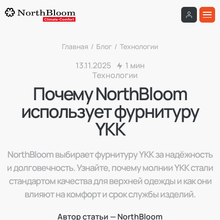
Главная
/
Блог
/
Технологии
13.11.2025
1 мин
Технологии
Почему NorthBloom
использует фурнитуру
YKK
NorthBloom выбирает фурнитуру YKK за надёжность
и долговечность. Узнайте, почему молнии YKK стали
стандартом качества для верхней одежды и как они
влияют на комфорт и срок службы изделий.
Автор статьи — NorthBloom