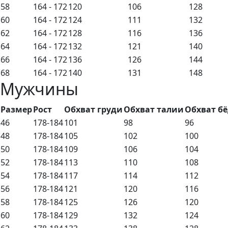
58
164 - 172
120
106
128
60
164 - 172
124
111
132
62
164 - 172
128
116
136
64
164 - 172
132
121
140
66
164 - 172
136
126
144
68
164 - 172
140
131
148
Мужчины
Размер
Рост
Обхват груди
Обхват талии
Обхват б
46
178-184
101
98
96
48
178-184
105
102
100
50
178-184
109
106
104
52
178-184
113
110
108
54
178-184
117
114
112
56
178-184
121
120
116
58
178-184
125
126
120
60
178-184
129
132
124