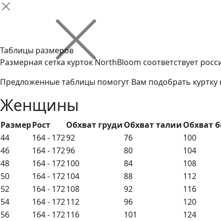
Таблицы размеров
Размерная сетка курток NorthBloom соответствует рос
Предложенные таблицы помогут Вам подобрать куртку 
Женщины
Размер
Рост
Обхват груди
Обхват талии
Обхват б
44
164 - 172
92
76
100
46
164 - 172
96
80
104
48
164 - 172
100
84
108
50
164 - 172
104
88
112
52
164 - 172
108
92
116
54
164 - 172
112
96
120
56
164 - 172
116
101
124