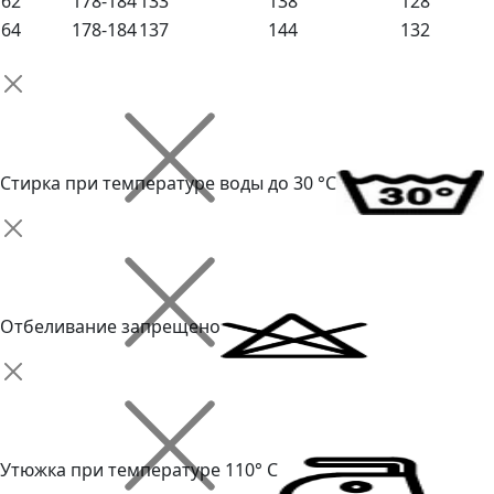
62
178-184
133
138
128
64
178-184
137
144
132
Стирка при температуре воды до 30 °C
Отбеливание запрещено
Утюжка при температуре 110° С