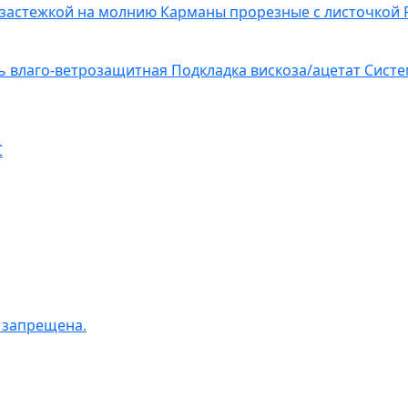
 застежкой на молнию
Карманы прорезные с листочкой
ь влаго-ветрозащитная
Подкладка вискоза/ацетат
Систе
C
 запрещена.