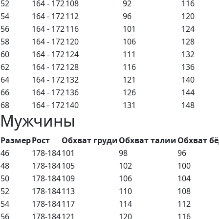
52
164 - 172
108
92
116
54
164 - 172
112
96
120
56
164 - 172
116
101
124
58
164 - 172
120
106
128
60
164 - 172
124
111
132
62
164 - 172
128
116
136
64
164 - 172
132
121
140
66
164 - 172
136
126
144
68
164 - 172
140
131
148
Мужчины
Размер
Рост
Обхват груди
Обхват талии
Обхват б
46
178-184
101
98
96
48
178-184
105
102
100
50
178-184
109
106
104
52
178-184
113
110
108
54
178-184
117
114
112
56
178-184
121
120
116