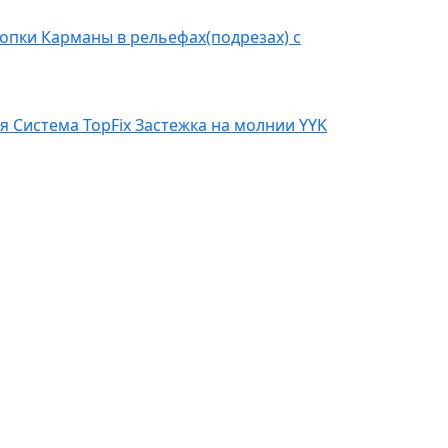
нопки
Карманы в рельефах(подрезах) с
ая
Система TopFix
Застежка на молнии YYK