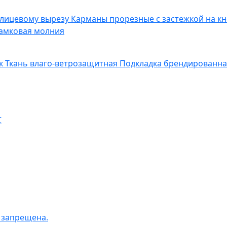
 лицевому вырезу
Карманы прорезные с застежкой на к
амковая молния
ек
Ткань влаго-ветрозащитная
Подкладка брендированн
C
 запрещена.