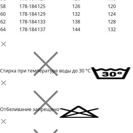
58
178-184
125
126
120
60
178-184
129
132
124
62
178-184
133
138
128
64
178-184
137
144
132
Стирка при температуре воды до 30 °C
Отбеливание запрещено