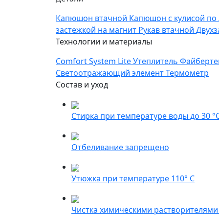
Капюшон втачной
Капюшон с кулисой по
застежкой на магнит
Рукав втачной
Двухз
Технологии и материалы
Comfort System Lite
Утеплитель Файберт
Светоотражающий элемент
Термометр
Состав и уход
Стирка при температуре воды до 30 °
Отбеливание запрещено
Утюжка при температуре 110° С
Чистка химическими растворителями