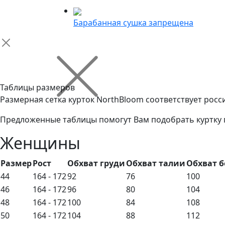
Барабанная сушка запрещена
Таблицы размеров
Размерная сетка курток NorthBloom соответствует рос
Предложенные таблицы помогут Вам подобрать куртку 
Женщины
Размер
Рост
Обхват груди
Обхват талии
Обхват б
44
164 - 172
92
76
100
46
164 - 172
96
80
104
48
164 - 172
100
84
108
50
164 - 172
104
88
112