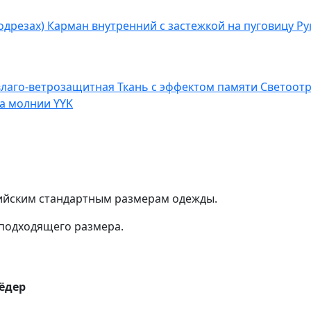
одрезах)
Карман внутренний с застежкой на пуговицу
Ру
влаго-ветрозащитная
Ткань с эффектом памяти
Светоот
на молнии YYK
сийским стандартным размерам одежды.
подходящего размера.
ёдер