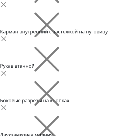
Карман внутренний с застежкой на пуговицу
Рукав втачной
Боковые разрезы на кнопках
Двухзамковая молния