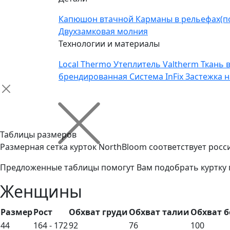
Капюшон втачной
Карманы в рельефах(п
Двухзамковая молния
Технологии и материалы
Local Thermo
Утеплитель Valtherm
Ткань 
брендированная
Система InFix
Застежка 
Таблицы размеров
Размерная сетка курток NorthBloom соответствует рос
Предложенные таблицы помогут Вам подобрать куртку 
Женщины
Размер
Рост
Обхват груди
Обхват талии
Обхват б
44
164 - 172
92
76
100