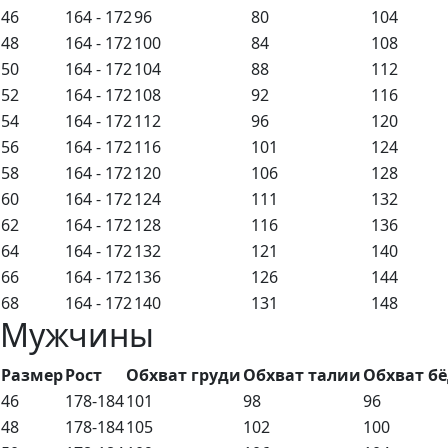
46
164 - 172
96
80
104
48
164 - 172
100
84
108
50
164 - 172
104
88
112
52
164 - 172
108
92
116
54
164 - 172
112
96
120
56
164 - 172
116
101
124
58
164 - 172
120
106
128
60
164 - 172
124
111
132
62
164 - 172
128
116
136
64
164 - 172
132
121
140
66
164 - 172
136
126
144
68
164 - 172
140
131
148
Мужчины
Размер
Рост
Обхват груди
Обхват талии
Обхват б
46
178-184
101
98
96
48
178-184
105
102
100