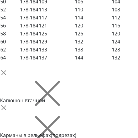
50
178-184
109
106
104
52
178-184
113
110
108
54
178-184
117
114
112
56
178-184
121
120
116
58
178-184
125
126
120
60
178-184
129
132
124
62
178-184
133
138
128
64
178-184
137
144
132
Капюшон втачной
Карманы в рельефах(подрезах)