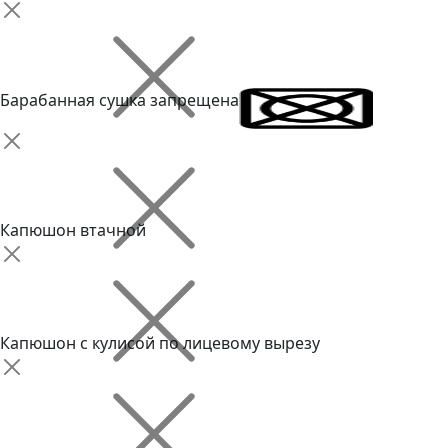
Барабанная сушка запрещена
Капюшон втачной
Капюшон с кулисой по лицевому вырезу