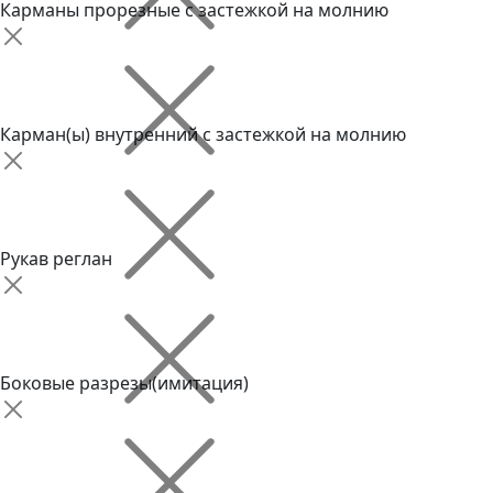
Карманы прорезные с застежкой на молнию
Карман(ы) внутренний с застежкой на молнию
Рукав реглан
Боковые разрезы(имитация)