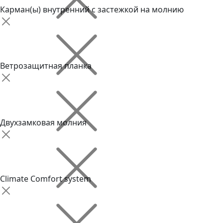
Карман(ы) внутренний с застежкой на молнию
Ветрозащитная планка
Двухзамковая молния
Climate Comfort system