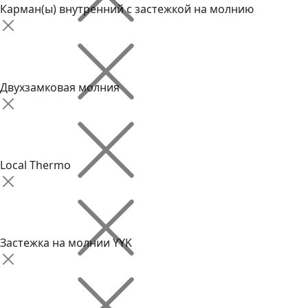
Карман(ы) внутренний с застежкой на молнию
Двухзамковая молния
Local Thermo
Застежка на молнии YYK