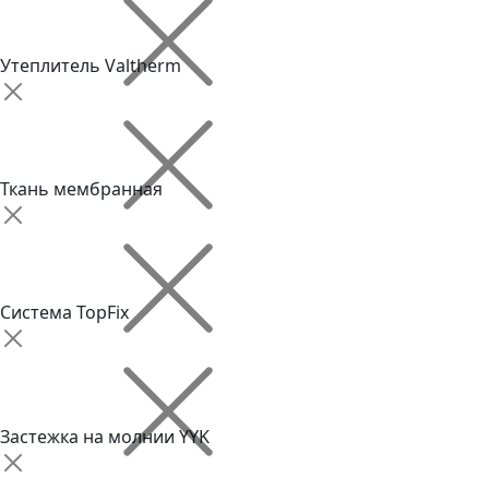
Утеплитель Valtherm
Ткань мембранная
Система TopFix
Застежка на молнии YYK