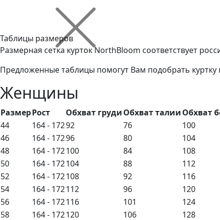
Таблицы размеров
Размерная сетка курток NorthBloom соответствует рос
Предложенные таблицы помогут Вам подобрать куртку 
Женщины
Размер
Рост
Обхват груди
Обхват талии
Обхват б
44
164 - 172
92
76
100
46
164 - 172
96
80
104
48
164 - 172
100
84
108
50
164 - 172
104
88
112
52
164 - 172
108
92
116
54
164 - 172
112
96
120
56
164 - 172
116
101
124
58
164 - 172
120
106
128