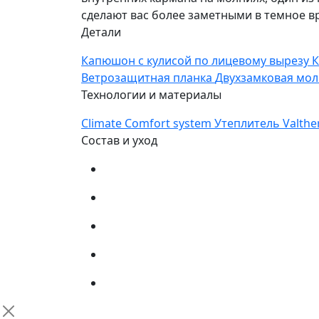
сделают вас более заметными в темное вр
Детали
Капюшон с кулисой по лицевому вырезу
К
Ветрозащитная планка
Двухзамковая мо
Технологии и материалы
Climate Comfort system
Утеплитель Valth
Состав и уход