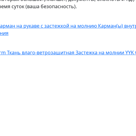
емя суток (ваша безопасность).
арман на рукаве с застежкой на молнию
Карман(ы) внут
лния
erm
Ткань влаго-ветрозащитная
Застежка на молнии YYK