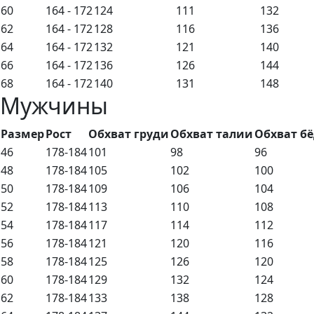
60
164 - 172
124
111
132
62
164 - 172
128
116
136
64
164 - 172
132
121
140
66
164 - 172
136
126
144
68
164 - 172
140
131
148
Мужчины
Размер
Рост
Обхват груди
Обхват талии
Обхват б
46
178-184
101
98
96
48
178-184
105
102
100
50
178-184
109
106
104
52
178-184
113
110
108
54
178-184
117
114
112
56
178-184
121
120
116
58
178-184
125
126
120
60
178-184
129
132
124
62
178-184
133
138
128