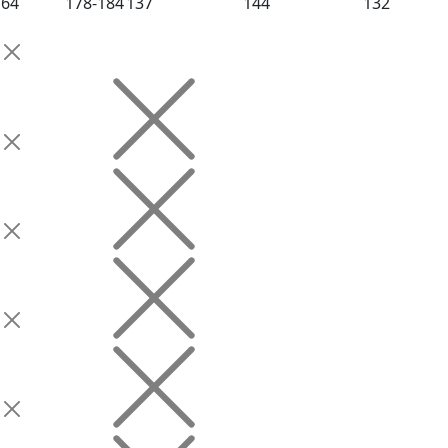
64
178-184
137
144
132