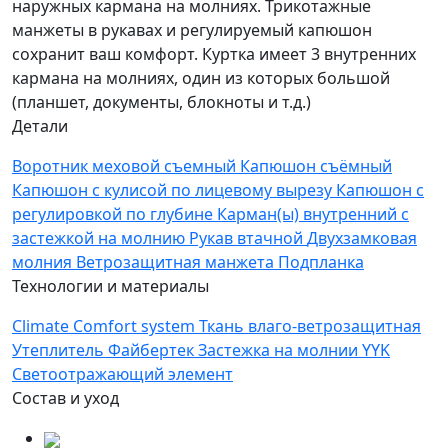
наружных кармана на молниях. Трикотажные
манжеты в рукавах и регулируемый капюшон
сохранит ваш комфорт. Куртка имеет 3 внутренних
кармана на молниях, один из которых большой
(планшет, документы, блокноты и т.д.)
Детали
Воротник меховой съемный
Капюшон cъёмный
Капюшон с кулисой по лицевому вырезу
Капюшон с
регулировкой по глубине
Карман(ы) внутренний с
застежкой на молнию
Рукав втачной
Двухзамковая
молния
Ветрозащитная манжета
Подпланка
Технологии и материалы
Climate Comfort system
Ткань влаго-ветрозащитная
Утеплитель Файбертек
Застежка на молнии YYK
Светоотражающий элемент
Состав и уход