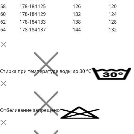
58
178-184
125
126
120
60
178-184
129
132
124
62
178-184
133
138
128
64
178-184
137
144
132
Стирка при температуре воды до 30 °C
Отбеливание запрещено