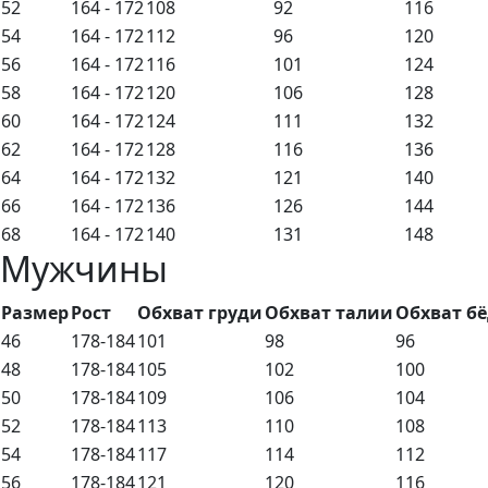
52
164 - 172
108
92
116
54
164 - 172
112
96
120
56
164 - 172
116
101
124
58
164 - 172
120
106
128
60
164 - 172
124
111
132
62
164 - 172
128
116
136
64
164 - 172
132
121
140
66
164 - 172
136
126
144
68
164 - 172
140
131
148
Мужчины
Размер
Рост
Обхват груди
Обхват талии
Обхват б
46
178-184
101
98
96
48
178-184
105
102
100
50
178-184
109
106
104
52
178-184
113
110
108
54
178-184
117
114
112
56
178-184
121
120
116