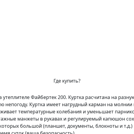
Где купить?
 утеплителе Файбертек 200. Куртка расчитана на разную
ю непогоду. Куртка имеет нагрудный карман на молнии 
аживает температурные колебания и уменьшает парнико
тажные манжеты в рукавах и регулируемый капюшон сох
 которых большой (планшет, документы, блокноты и т.д.
емя суток (ваша безопасность).