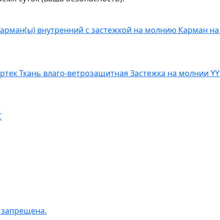
арман(ы) внутренний с застежкой на молнию
Карман на
ертек
Ткань влаго-ветрозащитная
Застежка на молнии Y
C
 запрещена.