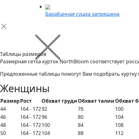
Барабанная сушка запрещена
Таблицы размеров
Размерная сетка курток NorthBloom соответствует рос
Предложенные таблицы помогут Вам подобрать куртку 
Женщины
Размер
Рост
Обхват груди
Обхват талии
Обхват б
44
164 - 172
92
76
100
46
164 - 172
96
80
104
48
164 - 172
100
84
108
50
164 - 172
104
88
112